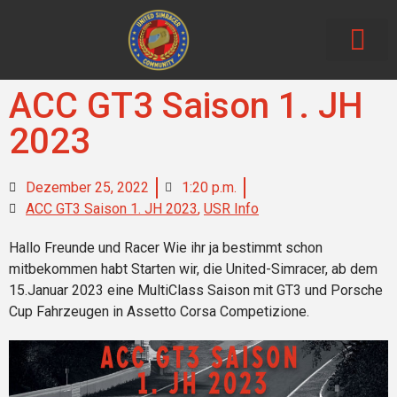
Neue Beiträg
ACC GT3 Saison 1. JH
2023
Dezember 25, 2022
1:20 p.m.
ACC GT3 Saison 1. JH 2023
,
USR Info
Hallo Freunde und Racer Wie ihr ja bestimmt schon
mitbekommen habt Starten wir, die United-Simracer, ab dem
15.Januar 2023 eine MultiClass Saison mit GT3 und Porsche
Cup Fahrzeugen in Assetto Corsa Competizione.