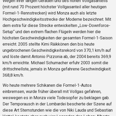
Wegen ihrer langen Geraden und des hohen Vollgasanteils
(mit rund 70 Prozent höchster Vollgasanteil aller heutigen
Formel-1-Rennstrecken) wird Monza auch als letzte
Hochgeschwindigkeitsstrecke der Moderne bezeichnet. Mit
dem extra für diese Strecke entwickelten „Low-Downforce-
Setup“ und den extrem flachen Flügeln werden hier die
höchsten Geschwindigkeiten der gesamten Formel-1-Saison
erreicht. 2005 stellte Kimi Räikkönen den bis heute
ungebrochenen Geschwindigkeitsrekord von 370,1 km/h auf
und löste damit Antonio Pizzonia ab, der 2004 bereits 369,9
km/h erreichte. Michael Schumacher erfuhr 2003 somit die
drittschnellste, jemals in Monza gefahrene Geschwindigkeit:
368,8 km/h.
Wo heute mehrere Schikanen die Formel-1-Autos
einbremsen, wurde früher überall mit Vollgas gefahren,
weswegen es in Monza viele Todesopfer zu beklagen gab.
Der Temporausch in der Lombardei bescherte der Szene auf
diese Art Sternstunden wie die von Niki Lauda und Sebastian