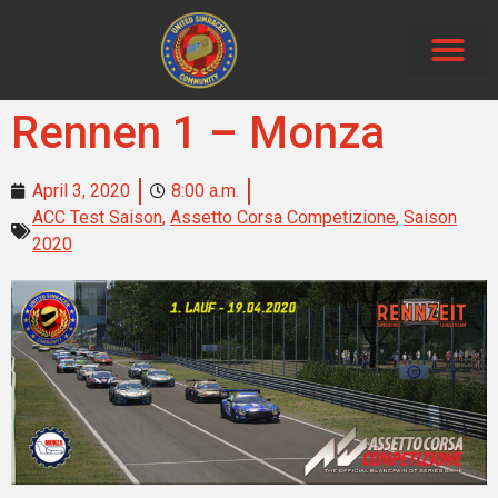
Neue Beiträg
Rennen 1 – Monza
April 3, 2020
8:00 a.m.
ACC Test Saison
,
Assetto Corsa Competizione
,
Saison
2020